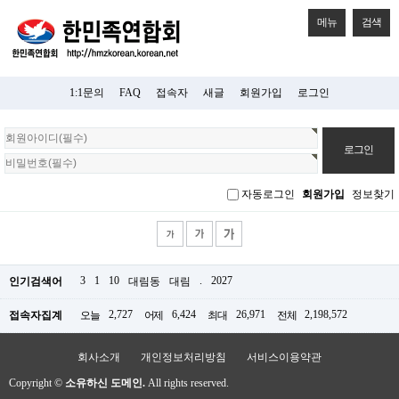
메뉴
검색
1:1문의
FAQ
접속자
새글
회원가입
로그인
회
원
로
그
자동로그인
회원가입
정보찾기
인
3
1
10
.
2027
인기검색어
대림동
대림
2,727
6,424
26,971
2,198,572
접속자집계
오늘
어제
최대
전체
회사소개
개인정보처리방침
서비스이용약관
Copyright ©
소유하신 도메인.
All rights reserved.