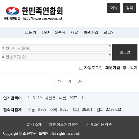
메뉴
검색
1:1문의
FAQ
접속자
새글
회원가입
로그인
회
원
로
그
자동로그인
회원가입
정보찾기
인
1
3
10
2027
-1
인기검색어
대림동
대림
6,308
6,725
26,971
2,188,032
접속자집계
오늘
어제
최대
전체
회사소개
개인정보처리방침
서비스이용약관
Copyright ©
소유하신 도메인.
All rights reserved.