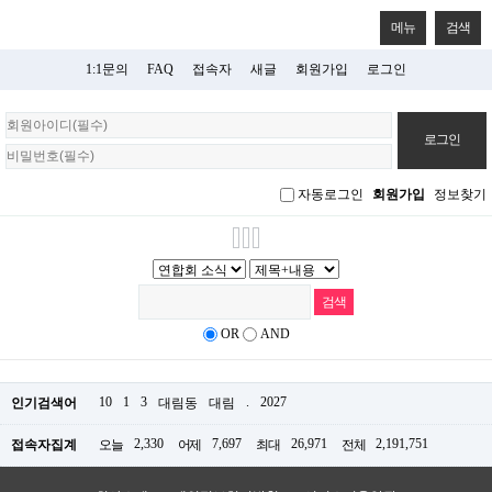
메뉴
검색
1:1문의
FAQ
접속자
새글
회원가입
로그인
회
원
로
그
자동로그인
회원가입
정보찾기
인
OR
AND
10
1
3
.
2027
인기검색어
대림동
대림
2,330
7,697
26,971
2,191,751
접속자집계
오늘
어제
최대
전체