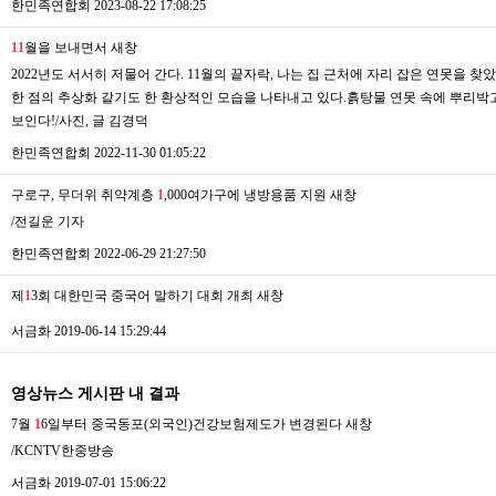
한민족연합회
2023-08-22 17:08:25
1
1
월을 보내면서
새창
2022년도 서서히 저물어 간다. 11월의 끝자락, 나는 집 근처에 자리 잡은 연못을 
한 점의 추상화 같기도 한 환상적인 모습을 나타내고 있다.흙탕물 연못 속에 뿌리박고
보인다!/사진, 글 김경덕
한민족연합회
2022-11-30 01:05:22
구로구, 무더위 취약계층
1
,000여가구에 냉방용품 지원
새창
/전길운 기자
한민족연합회
2022-06-29 21:27:50
제
1
3회 대한민국 중국어 말하기 대회 개최
새창
서금화
2019-06-14 15:29:44
영상뉴스 게시판 내 결과
7월
1
6일부터 중국동포(외국인)건강보험제도가 변경된다
새창
/KCNTV한중방송
서금화
2019-07-01 15:06:22