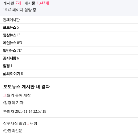
게시판
7개
게시물
1,413개
1/142 페이지 열람 중
전체게시판
포토뉴스
5
영상뉴스
13
메인뉴스
663
일반뉴스
717
공지사항
6
일정
1
삶의 이야기
8
포토뉴스 게시판 내 결과
1
1
월의 운해
새창
/김경덕 기자
관리자
2025-11-14 22:57:19
장수사진 촬영
1
새창
/한민족신문