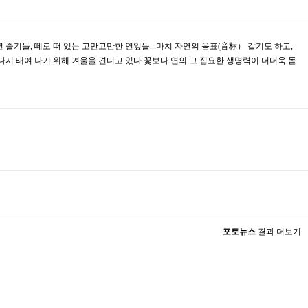
연 줄기들, 떼로 떠 있는 고만고만한 연잎들...마치 자연의 음표(音标） 같기도 하고,
다시 태여 나기 위해 겨울을 견디고 있다.꽃보다 연의 그 집요한 생명력이 더더욱 돋
포토뉴스
결과 더보기