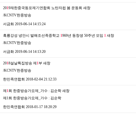
20
1
9재한중국동포제기연합회 노탄자컵 봄 운동회
새창
/KCNTV한중방송
서금화
2019-06-14 14:15:24
흑룡강성 녕안시 발해조선족중학교
1
969년 동창생 50주년 모임
1
새창
/KCNTV한중방송
서금화
2019-06-14 14:13:20
20
1
8설날특집방송 제
1
부
새창
/KCNTV한중방송
한민족연합회
2018-02-04 21:12:33
제
1
회 한중방송가요제_가수 : 김순학
새창
제1회 한중방송가요제_가수 : 김순학
한민족연합회
2018-01-17 18:20:29