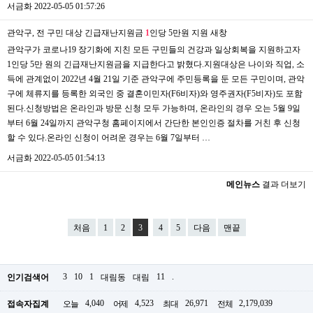
서금화
2022-05-05 01:57:26
관악구, 전 구민 대상 긴급재난지원금
1
인당 5만원 지원
새창
관악구가 코로나19 장기화에 지친 모든 구민들의 건강과 일상회복을 지원하고자
1인당 5만 원의 긴급재난지원금을 지급한다고 밝혔다.지원대상은 나이와 직업, 소
득에 관계없이 2022년 4월 21일 기준 관악구에 주민등록을 둔 모든 구민이며, 관악
구에 체류지를 등록한 외국인 중 결혼이민자(F6비자)와 영주권자(F5비자)도 포함
된다.신청방법은 온라인과 방문 신청 모두 가능하며, 온라인의 경우 오는 5월 9일
부터 6월 24일까지 관악구청 홈페이지에서 간단한 본인인증 절차를 거친 후 신청
할 수 있다.온라인 신청이 어려운 경우는 6월 7일부터 …
서금화
2022-05-05 01:54:13
메인뉴스
결과 더보기
처음
1
2
3
4
5
다음
맨끝
3
10
1
11
.
인기검색어
대림동
대림
4,040
4,523
26,971
2,179,039
접속자집계
오늘
어제
최대
전체