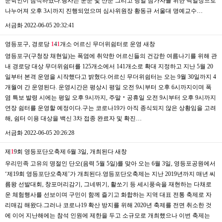
문학인이 참석하였다.행사는 운문 및 산문 그리고 당일 참가자를 위한 백일장으로
나누어져 오후 3시까지 진행되었으며 심사위원장 황동규 서울대 명예교수…
서금화
2022-06-05 20:32:41
영등포구, 경로당
1
4
1
개소 어르신 무더위쉼터로 운영
새창
영등포구(구청장 채현일)는 폭염에 취약한 어르신들의 건강한 여름나기를 위해 관
내 경로당 대상 무더위쉼터를 125개소에서 141개소로 확대 지정하고 지난 5월 20
일부터 본격 운영을 시작했다고 밝혔다.어르신 무더위쉼터는 오는 9월 30일까지 4
개월여 간 운영된다. 운영시간은 평상시 평일 오전 9시부터 오후 6시까지이며 폭
염 특보 발령 시에는 평일 오후 9시까지, 주말‧공휴일 오전 9시부터 오후 9시까지
연장 쉼터를 운영할 예정이다.구는 코로나19가 아직 종식되지 않은 상황임을 고려
해, 쉼터 이용 대상을 백신 3차 접종 완료자 및 확진…
서금화
2022-06-05 20:26:28
제
1
9회 영등포단오축제 6월 3일, 개최된다
새창
우리민족 고유의 명절인 단오(음력 5월 5일)를 맞아 오는 6월 3일, 영등포공원에서
‘제19회 영등포단오축제’가 개최된다.영등포단오축제는 지난 2019년까지 매년 씨
름왕 선발대회, 창포머리감기, 그네뛰기, 활쏘기 등 세시풍속을 재현하는 다채로
운 체험행사를 선보이며 구민이 함께 즐기고 화합하는 지역 대표 전통 축제로 자
리매김 해왔다.그러나 코로나19 확산 방지를 위해 2020년 축제를 전면 취소한 것
에 이어 지난해에는 참석 인원에 제한을 두고 소규모로 개최했으나 이번 축제는