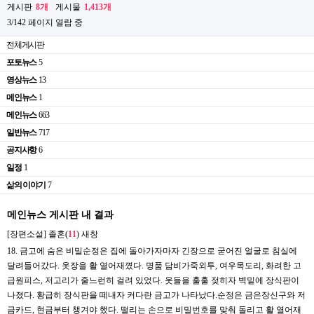
게시판
8개
게시물
1,413개
3/142 페이지 열람 중
전체게시판
포토뉴스
5
영상뉴스
13
메인뉴스
1
메인뉴스
663
일반뉴스
717
공지사항
6
일정
1
삶의 이야기
7
메인뉴스 게시판 내 결과
[장편소설] 졸혼(
1
1
)
새창
18. 금고에 숨은 비밀순정은 집에 돌아가자마자 긴장으로 굳어진 얼굴로 침실에
달려들어갔다. 옷장을 활 열어재꼈다. 명품 담비가죽외투, 여우목도리, 화려한 고
급원피스, 저고리가 줄느런히 걸려 있었다. 옷들을 훌훌 젖히자 벽밑에 장식판이
나졌다. 황급히 장식판을 떼내자 커다란 금고가 나타났다.순정은 금은장신구와 저
금카드, 현금부터 챙겨야 했다. 떨리는 손으로 비밀번호를 맞춰 돌리고 활 열어재