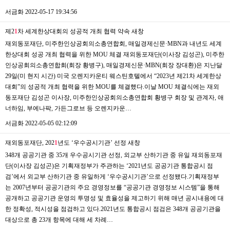
서금화
2022-05-17 19:34:56
제2
1
차 세계한상대회의 성공적 개최 협력 약속
새창
재외동포재단, 미주한인상공회의소총연합회, 매일경제신문·MBN과 내년도 세계
한상대회 성공 개최 협력을 위한 MOU 체결 재외동포재단(이사장 김성곤), 미주한
인상공회의소총연합회(회장 황병구), 매일경제신문·MBN(회장 장대환)은 지난달
29일(미 현지 시간) 미국 오렌지카운티 웨스틴호텔에서 “2023년 제21차 세계한상
대회”의 성공적 개최 협력을 위한 MOU를 체결했다.이날 MOU 체결식에는 재외
동포재단 김성곤 이사장, 미주한인상공회의소총연합회 황병구 회장 및 관계자, 애
너하임, 부에나팍, 가든그로브 등 오렌지카운…
서금화
2022-05-05 02:12:09
재외동포재단, 202
1
년도 ‘우수공시기관’ 선정
새창
348개 공공기관 중 35개 우수공시기관 선정, 외교부 산하기관 중 유일 재외동포재
단(이사장 김성곤)은 기획재정부가 주관하는 ‘2021년도 공공기관 통합공시 점
검’에서 외교부 산하기관 중 유일하게 ‘우수공시기관’으로 선정됐다.기획재정부
는 2007년부터 공공기관의 주요 경영정보를 “공공기관 경영정보 시스템”을 통해
공개하고 공공기관 운영의 투명성 및 효율성을 제고하기 위해 매년 공시내용에 대
한 정확성, 적시성을 점검하고 있다.2021년도 통합공시 점검은 348개 공공기관을
대상으로 총 23개 항목에 대해 세 차례…