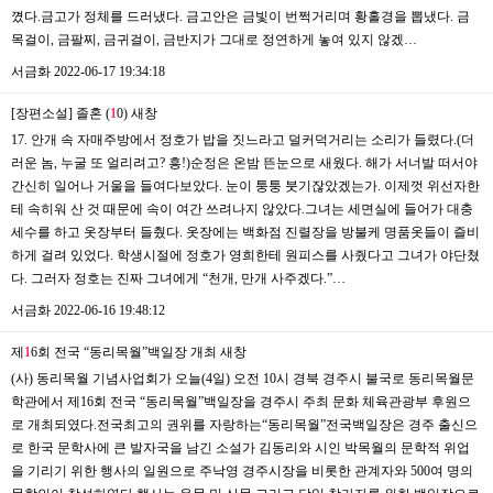
꼈다.금고가 정체를 드러냈다. 금고안은 금빛이 번쩍거리며 황홀경을 뽑냈다. 금
목걸이, 금팔찌, 금귀걸이, 금반지가 그대로 정연하게 놓여 있지 않겠…
서금화
2022-06-17 19:34:18
[장편소설] 졸혼 (
1
0)
새창
17. 안개 속 자매주방에서 정호가 밥을 짓느라고 덜커덕거리는 소리가 들렸다.(더
러운 놈, 누굴 또 얼리려고? 흥!)순정은 온밤 뜬눈으로 새웠다. 해가 서너발 떠서야
간신히 일어나 거울을 들여다보았다. 눈이 퉁퉁 붓기잖았겠는가. 이제껏 위선자한
테 속히워 산 것 때문에 속이 여간 쓰려나지 않았다.그녀는 세면실에 들어가 대충
세수를 하고 옷장부터 들췄다. 옷장에는 백화점 진렬장을 방불케 명품옷들이 즐비
하게 걸려 있었다. 학생시절에 정호가 영희한테 원피스를 사줬다고 그녀가 야단쳤
다. 그러자 정호는 진짜 그녀에게 “천개, 만개 사주겠다.”…
서금화
2022-06-16 19:48:12
제
1
6회 전국 “동리목월”백일장 개최
새창
(사) 동리목월 기념사업회가 오늘(4일) 오전 10시 경북 경주시 불국로 동리목월문
학관에서 제16회 전국 “동리목월”백일장을 경주시 주최 문화 체육관광부 후원으
로 개최되였다.전국최고의 권위를 자랑하는“동리목월”전국백일장은 경주 출신으
로 한국 문학사에 큰 발자국을 남긴 소설가 김동리와 시인 박목월의 문학적 위업
을 기리기 위한 행사의 일원으로 주낙영 경주시장을 비롯한 관계자와 500여 명의