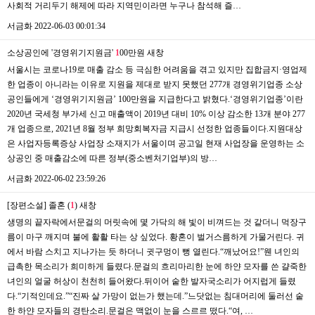
사회적 거리두기 해제에 따라 지역민이라면 누구나 참석해 즐…
서금화
2022-06-03 00:01:34
소상공인에 '경영위기지원금'
1
00만원
새창
서울시는 코로나19로 매출 감소 등 극심한 어려움을 겪고 있지만 집합금지·영업제
한 업종이 아니라는 이유로 지원을 제대로 받지 못했던 277개 경영위기업종 소상
공인들에게 ‘경영위기지원금’ 100만원을 지급한다고 밝혔다.‘경영위기업종’이란
2020년 국세청 부가세 신고 매출액이 2019년 대비 10% 이상 감소한 13개 분야 277
개 업종으로, 2021년 8월 정부 희망회복자금 지급시 선정한 업종들이다.지원대상
은 사업자등록증상 사업장 소재지가 서울이며 공고일 현재 사업장을 운영하는 소
상공인 중 매출감소에 따른 정부(중소벤처기업부)의 방…
서금화
2022-06-02 23:59:26
[장편소설] 졸혼 (
1
)
새창
생명의 끝자락에서문걸의 머릿속에 몇 가닥의 해 빛이 비껴드는 것 같더니 먹장구
름이 마구 깨지며 불에 활활 타는 상 싶었다. 황혼이 벌거스름하게 가물거린다. 귀
에서 바람 스치고 지나가는 듯 하더니 귓구멍이 뻥 열린다.“깨났어요!”웬 녀인의
급촉한 목소리가 희미하게 들렸다.문걸의 흐리마리한 눈에 하얀 모자를 쓴 걀죽한
녀인의 얼굴 허상이 천천히 들어왔다.뒤이어 숱한 발자국소리가 어지럽게 들렸
다.“기적인데요.”“진짜 살 가망이 없는가 했는데.”느닷없는 침대머리에 둘러선 숱
한 하얀 모자들의 경탄소리.문걸은 맥없이 눈을 스르르 떴다.“여, …