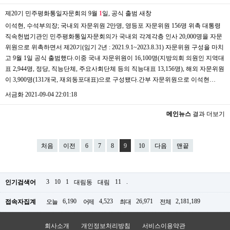
제20기 민주평화통일자문회의 9월
1
일, 공식 출범
새창
이석현, 수석부의장; 국내외 자문위원 2만명, 영등포 자문위원 156명 위촉 대통령
직속헌법기관인 민주평화통일자문회의가 국내외 각계각층 인사 20,000명을 자문
위원으로 위촉하면서 제20기(임기 2년 : 2021.9.1~2023.8.31) 자문위원 구성을 마치
고 9월 1일 공식 출범했다.이중 국내 자문위원이 16,100명(지방의회 의원인 지역대
표 2,944명, 정당, 직능단체, 주요사회단체 등의 직능대표 13,156명), 해외 자문위원
이 3,900명(131개국, 재외동포대표)으로 구성됐다.간부 자문위원으로 이석현…
서금화
2021-09-04 22:01:18
메인뉴스
결과 더보기
처음
이전
6
7
8
9
10
다음
맨끝
3
10
1
11
.
인기검색어
대림동
대림
6,190
4,523
26,971
2,181,189
접속자집계
오늘
어제
최대
전체
회사소개
개인정보처리방침
서비스이용약관