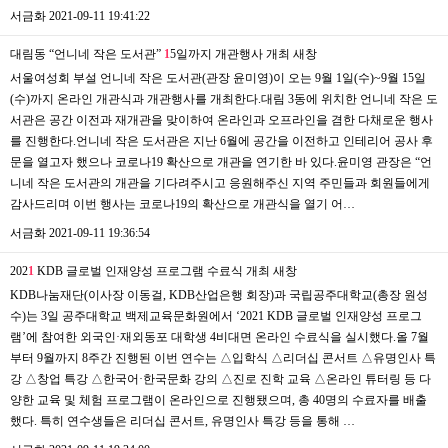
서금화
2021-09-11 19:41:22
대림동 “언니네 작은 도서관”
1
5일까지 개관행사 개최
새창
서울여성회 부설 언니네 작은 도서관(관장 윤미영)이 오는 9월 1일(수)~9월 15일
(수)까지 온라인 개관식과 개관행사를 개최한다.대림 3동에 위치한 언니네 작은 도
서관은 공간 이전과 재개관을 맞이하여 온라인과 오프라인을 겸한 다채로운 행사
를 진행한다.언니네 작은 도서관은 지난 6월에 공간을 이전하고 인테리어 공사 후
문을 열고자 했으나 코로나19 확산으로 개관을 연기한 바 있다.윤미영 관장은 “언
니네 작은 도서관의 개관을 기다려주시고 응원해주신 지역 주민들과 회원들에게
감사드리며 이번 행사는 코로나19의 확산으로 개관식을 열기 어…
서금화
2021-09-11 19:36:54
202
1
KDB 글로벌 인재양성 프로그램 수료식 개최
새창
KDB나눔재단(이사장 이동걸, KDB산업은행 회장)과 국립공주대학교(총장 원성
수)는 3일 공주대학교 백제교육문화원에서 ‘2021 KDB 글로벌 인재양성 프로그
램’에 참여한 외국인·재외동포 대학생 4비대면 온라인 수료식을 실시했다.올 7월
부터 9월까지 8주간 진행된 이번 연수는 △입학식 △리더십 콘서트 △유명인사 특
강 △창업 특강 △한국어·한국문화 강의 △진로 진학 교육 △온라인 튜터링 등 다
양한 교육 및 체험 프로그램이 온라인으로 진행됐으며, 총 40명의 수료자를 배출
했다. 특히 연수생들은 리더십 콘서트, 유명인사 특강 등을 통해 …