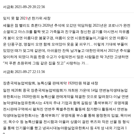
서금화
2021-09-29 20:22:56
잊지 못 할 202
1
년 한가위
새창
세월은 참 빨리도 흐른다.2020년 추석에 오갔던 덕담처럼 2021년은 코로나가 완전
소멸되고 마스크를 활짝 벗고 가족들과 친구들과 청신한 공기를 마시면서 자유롭
게 봄이 오면 아름다운 봄꽃구경, 여름이 오면 시원한물놀이,가을이 오면 아름다
운 단풍구경, 명절이 오면 함께 모여앉아 웃음 꽃 피우기... 이렇게 기대에 부풀어
있었던 때가 엊그제 같은데, 아쉬움만 잔득 남겨놓고 대한민국에서 2021년 추석을
맞이하게 되였다.처음 한중 수교가 수립되면서 많은 사람들은 딱 3년만 고생하면
“저 푸른 초원위에 그림 같은 집을 짓고” 사랑하는 가…
서금화
2021-09-27 22:11:56
장춘국제농업박람회, 농특산물 판매계약
1
920만원 체결
새창
일전 제20회 중국 장춘국제농업박람회가 개최된 가운데 14일 연변농악생태농업
유한회사는 1920만원의 농특산물 판매계약을 체결한 것으로 알려졌다.이날 연변
농악생태농업유한회사는 4개의 주내 기업과 함께 길림성 ‘홍색부화기’ 유명제품
전시판매구역에서 펼쳐진 연변주 특별추천회 활동에 참가했다.활동에서 연변농
악생태농업유한회사는 ‘홍색부화기’ 유명제품 부스를 통해 왕청현의 입쌀, 목이버
섯, 옥수수 등 농특산물을 전시함과 아울러 상품이 걸린 퀴즈와 작은 선물 등 형식
을 통해 인기몰이를 했고 녕파시대농야왕실업유한회사 등 4개 성 내외 기업과 1