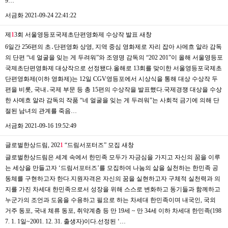
9…
서금화
2021-09-24 22:41:22
제
1
3회 서울영등포국제초단편영화제 수상작 발표
새창
6일간 256편의 초․단편영화 상영, 지역 중심 영화제로 자리 잡아 사메흐 알라 감독
의 단편 “네 얼굴을 잊는 게 두려워”와 조영명 감독의 “202 201”이 올해 서울영등포
국제초단편영화제 대상작으로 선정됐다.올해로 13회를 맞이한 서울영등포국제초
단편영화제(이하 영화제)는 12일 CGV영등포에서 시상식을 통해 대상 수상작 두
편을 비롯, 국내․국제 부문 등 총 15편의 수상작을 발표했다.국제경쟁 대상을 수상
한 사메흐 알라 감독의 작품 “네 얼굴을 잊는 게 두려워”는 사회적 금기에 의해 단
절된 남녀의 관계를 죽음…
서금화
2021-09-16 19:52:49
글로벌한상드림, 202
1
“드림서포터즈” 모집
새창
글로벌한상드림은 세계 속에서 한민족 모두가 자긍심을 가지고 자신의 꿈을 이루
는 세상을 만들고자 ‘드림서포터즈’를 모집하여 나눔의 삶을 실천하는 한민족 공
동체를 구현하고자 한다.지원자격은 자신의 꿈을 실현하고자 구체적 실천력과 의
지를 가진 차세대 한민족으로서 성장을 위해 스스로 변화하고 동기들과 함께하고
누군가의 조언과 도움을 수용하고 필요로 하는 차세대 한민족이며 내국인, 국외
거주 동포, 국내 체류 동포, 취약계층 등 만 19세 ~ 만 34세 이하 차세대 한민족(198
7. 1. 1일~2001. 12. 31. 출생자)이다.선정된 ‘…