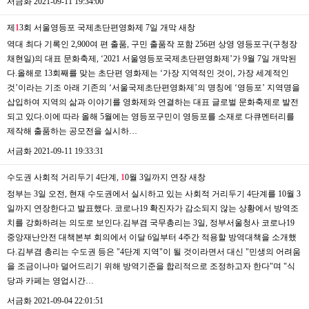
서금화
2021-09-11 19:34:00
제
1
3회 서울영등포 국제초단편영화제 7일 개막
새창
역대 최다 기록인 2,900여 편 출품, 구민 출품작 포함 256편 상영 영등포구(구청장
채현일)의 대표 문화축제, ‘2021 서울영등포국제초단편영화제’가 9월 7일 개막된
다.올해로 13회째를 맞는 초단편 영화제는 ‘가장 지역적인 것이, 가장 세계적인
것’이라는 기조 아래 기존의 ‘서울국제초단편영화제’의 명칭에 ‘영등포’ 지역명을
삽입하여 지역의 삶과 이야기를 영화제와 연결하는 대표 글로벌 문화축제로 발전
되고 있다.이에 따라 올해 5월에는 영등포구민이 영등포를 소재로 다큐멘터리를
제작해 출품하는 공모전을 실시하…
서금화
2021-09-11 19:33:31
수도권 사회적 거리두기 4단계,
1
0월 3일까지 연장
새창
정부는 3일 오전, 현재 수도권에서 실시하고 있는 사회적 거리두기 4단계를 10월 3
일까지 연장한다고 발표했다. 코로나19 확진자가 감소되지 않는 상황에서 방역조
치를 강화하려는 의도로 보인다.김부겸 국무총리는 3일, 정부서울청사 코로나19
중앙재난안전 대책본부 회의에서 이달 6일부터 4주간 적용할 방역대책을 소개했
다.김부겸 총리는 수도권 등은 "4단계 지역"이 될 것이라면서 대신 "민생의 어려움
을 조금이나마 덜어드리기 위해 방역기준을 합리적으로 조정하고자 한다"며 "식
당과 카페는 영업시간…
서금화
2021-09-04 22:01:51