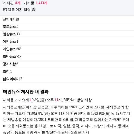
게시판
8개
게시물
1,413개
9/142 페이지 열람 중
전체게시판
포토뉴스
5
영상뉴스
13
메인뉴스
1
메인뉴스
663
일반뉴스
717
공지사항
6
일정
1
삶의 이야기
7
메인뉴스 게시판 내 결과
재외동포 가요제
1
0.8일(금) 오후
1
1
시, MBN서 방영
새창
재외동포재단(이사장 김성곤)이 주최하는 ‘2021 코리안 페스티벌, 재외동포와 함
께하는 가요제’가10월 8일(금) 오후 11시에 방송된다. 또 10월 9일(토) 낮 12시부터
는 재방송될 예정이다.‘2021 코리안 페스티벌, 재외동포와 함께하는 가요제’ 무대
에 오를 재외동포는 총 11명으로 미국, 일본, 중국, 러시아, 프랑스, 캐나다 등 세계
곳곳의 동포들이 흥과 끼를 발산하게 된다./전길운 기자