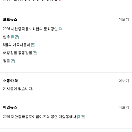
포토뉴스
더보기
2026 재한중국동포화합의 문화공연
입추
8월의 가족나들이
어정칠월 동동팔월
정물
소통/대화
더보기
게시물이 없습니다.
메인뉴스
더보기
2026 재한중국동포여름야유회 공연 대림동에서