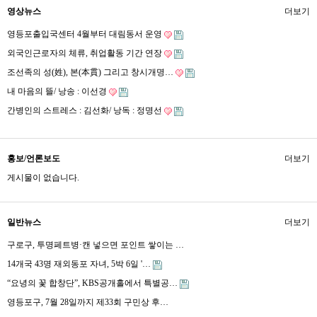
영상뉴스
더보기
영등포출입국센터 4월부터 대림동서 운영
외국인근로자의 체류, 취업활동 기간 연장
조선족의 성(姓), 본(本貫) 그리고 창시개명…
내 마음의 뜰/ 낭송 : 이선경
간병인의 스트레스 : 김선화/ 낭독 : 정명선
홍보/언론보도
더보기
게시물이 없습니다.
일반뉴스
더보기
구로구, 투명페트병·캔 넣으면 포인트 쌓이는 …
14개국 43명 재외동포 자녀, 5박 6일 '…
“요녕의 꽃 합창단”, KBS공개홀에서 특별공…
영등포구, 7월 28일까지 제33회 구민상 후…