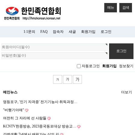
메뉴
검색
1:1문의
FAQ
접속자
새글
회원가입
로그인
회
원
로
그
자동로그인
회원가입
정보찾기
인
메인뉴스
더보기
영등포구, '인기 자격증' 전기기능사 취득과정…
"비행기아매"
여전히 그 자리에 선 사람들
KCNTV한중방송, 2023중국동포대상 방송교…
간병생활 7년에서 배워가는 삶의 길