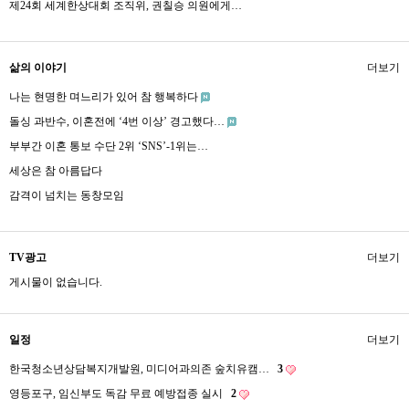
제24회 세계한상대회 조직위, 권칠승 의원에게…
삶의 이야기
더보기
나는 현명한 며느리가 있어 참 행복하다
돌싱 과반수, 이혼전에 ‘4번 이상’ 경고했다…
부부간 이혼 통보 수단 2위 ‘SNS’-1위는…
세상은 참 아름답다
감격이 넘치는 동창모임
TV광고
더보기
게시물이 없습니다.
일정
더보기
한국청소년상담복지개발원, 미디어과의존 숲치유캠…
3
영등포구, 임신부도 독감 무료 예방접종 실시
2