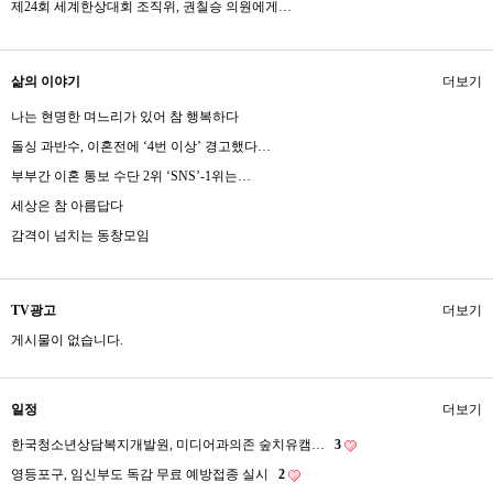
제24회 세계한상대회 조직위, 권칠승 의원에게…
삶의 이야기
더보기
나는 현명한 며느리가 있어 참 행복하다
돌싱 과반수, 이혼전에 ‘4번 이상’ 경고했다…
부부간 이혼 통보 수단 2위 ‘SNS’-1위는…
세상은 참 아름답다
감격이 넘치는 동창모임
TV광고
더보기
게시물이 없습니다.
일정
더보기
한국청소년상담복지개발원, 미디어과의존 숲치유캠…
3
영등포구, 임신부도 독감 무료 예방접종 실시
2