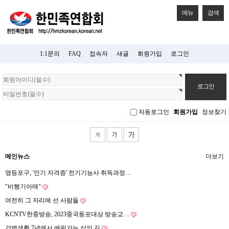
메뉴
검색
1:1문의
FAQ
접속자
새글
회원가입
로그인
회
원
로
그
자동로그인
회원가입
정보찾기
인
메인뉴스
더보기
영등포구, '인기 자격증' 전기기능사 취득과정…
"비행기아매"
여전히 그 자리에 선 사람들
KCNTV한중방송, 2023중국동포대상 방송교…
간병생활 7년에서 배워가는 삶의 길