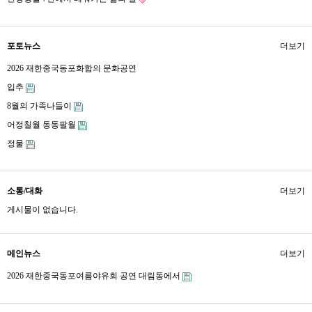
포토뉴스
더보기
2026 재한중국동포화합의 문화공연
입추
8월의 가족나들이
어정칠월 동동팔월
정물
소통/대화
더보기
게시물이 없습니다.
메인뉴스
더보기
2026 재한중국동포여름야유회 공연 대림동에서