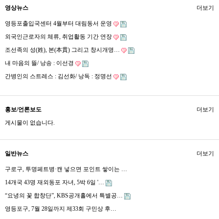
영상뉴스
더보기
영등포출입국센터 4월부터 대림동서 운영
외국인근로자의 체류, 취업활동 기간 연장
조선족의 성(姓), 본(本貫) 그리고 창시개명…
내 마음의 뜰/ 낭송 : 이선경
간병인의 스트레스 : 김선화/ 낭독 : 정명선
홍보/언론보도
더보기
게시물이 없습니다.
일반뉴스
더보기
구로구, 투명페트병·캔 넣으면 포인트 쌓이는 …
14개국 43명 재외동포 자녀, 5박 6일 '…
“요녕의 꽃 합창단”, KBS공개홀에서 특별공…
영등포구, 7월 28일까지 제33회 구민상 후…