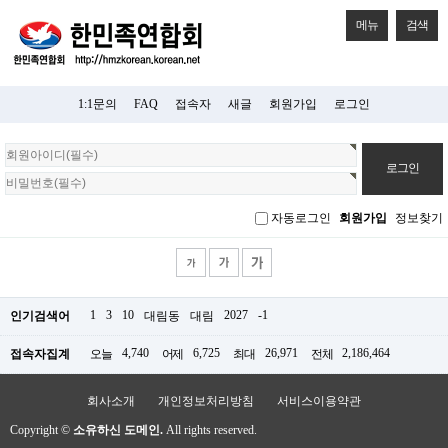
메뉴
검색
1:1문의
FAQ
접속자
새글
회원가입
로그인
회
원
로
그
자동로그인
회원가입
정보찾기
인
1
3
10
2027
-1
인기검색어
대림동
대림
4,740
6,725
26,971
2,186,464
접속자집계
오늘
어제
최대
전체
회사소개
개인정보처리방침
서비스이용약관
Copyright ©
소유하신 도메인.
All rights reserved.