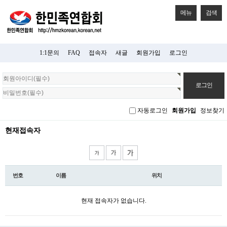
메뉴
검색
1:1문의
FAQ
접속자
새글
회원가입
로그인
회
원
로
그
자동로그인
회원가입
정보찾기
인
현재접속자
번호
이름
위치
현재 접속자가 없습니다.