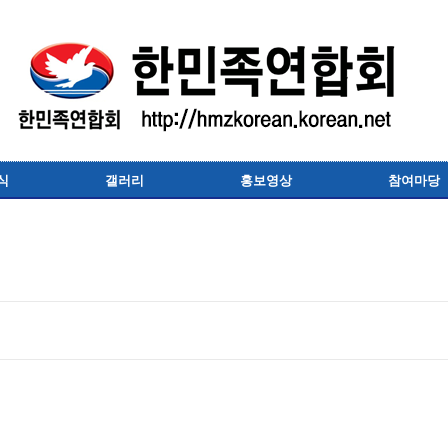
식
갤러리
홍보영상
참여마당