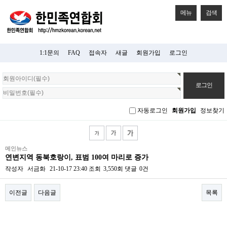
메뉴
검색
1:1문의
FAQ
접속자
새글
회원가입
로그인
회
원
로
그
자동로그인
회원가입
정보찾기
인
메인뉴스
연변지역 동북호랑이, 표범 100여 마리로 증가
작성자
서금화
21-10-17 23:40
조회
3,550회
댓글
0건
이전글
다음글
목록
본문