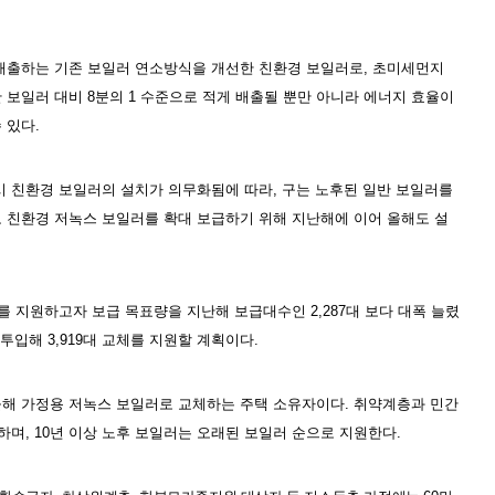
배출하는 기존 보일러 연소방식을 개선한 친환경 보일러로
,
초미세먼지
 보일러 대비
8
분의
1
수준으로 적게 배출될 뿐만 아니라 에너지 효율이
 있다
.
시 친환경 보일러의 설치가 의무화됨에 따라
,
구는 노후된 일반 보일러를
 친환경 저녹스 보일러를 확대 보급하기 위해 지난해에 이어 올해도 설
치를 지원하고자 보급 목표량을 지난해 보급대수인
2,287
대 보다 대폭 늘렸
 투입해
3,919
대 교체를 지원할 계획이다
.
올해 가정용 저녹스 보일러로 교체하는 주택 소유자이다
.
취약계층과 민간
원하며
, 10
년 이상 노후 보일러는 오래된 보일러 순으로 지원한다
.