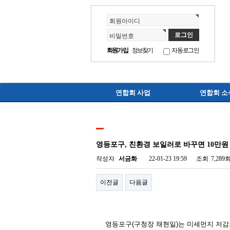
회원아이디
비밀번호
회원가입
정보찾기
자동로그인
연합회 사업
연합회 소
영등포구, 친환경 보일러로 바꾸면 10만원
작성자
서금화
22-01-23 19:59
조회
7,289
이전글
다음글
영등포구
(
구청장 채현일
)
는 미세먼지 저감