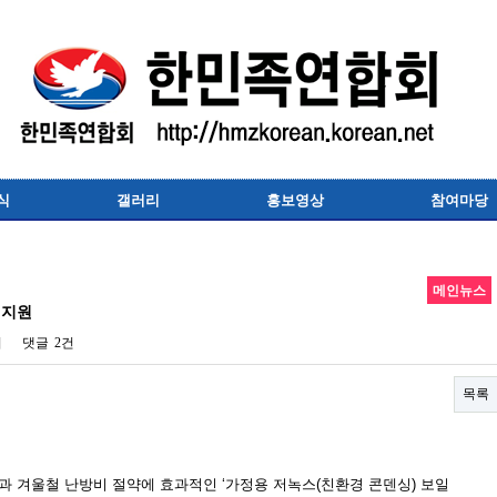
식
갤러리
홍보영상
참여마당
메인뉴스
 지원
회
댓글
2건
목록
과 겨울철 난방비 절약에 효과적인
‘
가정용 저녹스
(
친환경 콘덴싱
)
보일