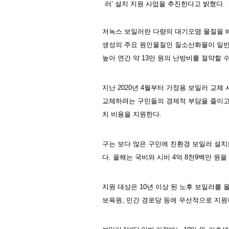
러
’
설치 지원 사업을 추진한다고 밝혔다
.
저녹스 보일러란 다량의 대기오염 물질을 
생성의 주요 원인물질인 질소산화물이 일반
높아 연간 약
13
만 원의 난방비를 절약할 수
지난
2020
년
4
월부터 가정용 보일러 교체 
교체하려는 구민들의 경제적 부담을 줄이고
치 비용을 지원한다
.
구는 보다 많은 구민에 친환경 보일러 설
다
.
올해는 국비와 시비
4
억
8
천
9
백만 원을
지원 대상은
10
년 이상 된 노후 보일러를 
보육원
,
민간 경로당 등에 우선적으로 지