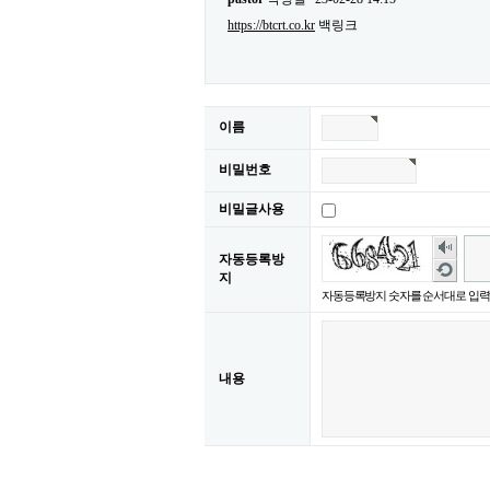
https://btcrt.co.kr
백링크
이름
비밀번호
비밀글사용
숫
자동등록방
자
새
지
음
로
자동등록방지 숫자를 순서대로 입력
성
고
듣
침
기
내용