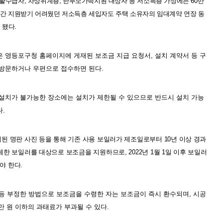
활수급자
,
차상위계층
,
한부모가족지원 대상자 등 저소득층 가정에는
60
만
간 지원받기 어려웠던 저소득층 세입자도 주택 소유자의 임대계약 연장 동
 됐다
.
은 영등포구청 홈페이지에 게재된 보조금 지급 요청서
,
설치 계약서 등 구
 방문하거나 우편으로 접수하면 된다
.
설치가 불가능한 장소에는 설치가 제한될 수 있으므로 반드시 설치 가능
다
.
된 명판 사진 등을 통해 기존 사용 보일러가 제조일로부터
10
년 이상 경과
체한 보일러를 대상으로 보조금을 지원하므로
, 2022
년
1
월
1
일 이후 보일러
야 한다
.
등 부정한 방법으로 보조금을 수령한 자는 보조금이 즉시 환수되며
,
시공
만 원 이하의 과태료가 부과될 수 있다
.