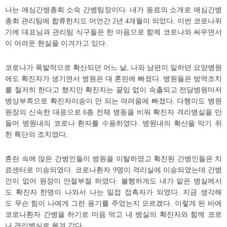
나는 애심간병총회 소속 간병팀장이다. 내가 동료의 소개로 애심간병
총회 관리팀에 합류한지도 어언간 2년 4개월이 되었다. 이번 코로나위
기에 대표님과 관리팀 식구들은 한 마음으로 함께 코로나와 싸우면서
이 어려운 현실을 이겨가고 있다.
코로나가 폭발적으로 확산되던 어느 날, 나와 남편이 일하던 요양병원
에도 확진자가 생기면서 병원은 대 혼란에 빠졌다. 병원들은 방역조치
를 철저히 한다고 했지만 확진자는 끝임 없이 속출되고 전담병원마저
병상부족으로 확진자이송이 안 되는 여려움에 빠졌다. 다행이도 병원
원장의 신속한 대응으로 6층 전체 병동을 비워 확진자 격리병실을 만
들어 병원내의 코로나 환자를 수용하였다. 병원내의 확산을 막기 위
한 특단의 조치였다.
혼란 속에 많은 간병인들이 병원을 이탈하였고 확진된 간병인들은 치
료센터로 이송되였다. 코로나환자 9명이 격리실에 이송되였는데 간병
인이 없어 원장이 안절부절 하였다. 불행하게도 내가 맡은 병실에서
도 확진자 한명이 나와서 나는 밀접 접촉자가 되였다. 지금 생각해
도 무슨 힘이 나에게 그런 용기를 주었는지 모르겠다. 이렇게 된 바에
코로나환자 간병을 하기로 마음 먹고 내 병실의 확잔자와 함께 코로
나 격리병실로 옮겨 갔다.