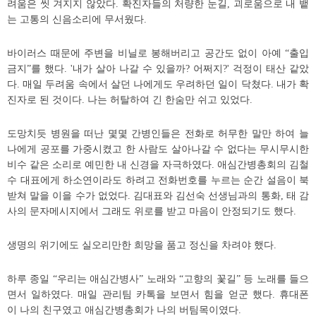
려움은 씻 겨지지 않았다. 확진자들의 처량한 눈길, 괴로움으로 내 뱉
는 고통의 신음소리에 무서웠다.
바이러스 때문에 주변을 비닐로 봉해버리고 공간도 없이 아예 “출입
금지”를 했다. '내가 살아 나갈 수 있을까? 어쩌지?' 걱정이 태산 같았
다. 매일 두려움 속에서 살던 나에게도 우려하던 일이 닥쳤다. 내가 확
진자로 된 것이다. 나는 허탈하여 긴 한숨만 쉬고 있었다.
도망치듯 병원을 떠난 몇몇 간병인들은 전화로 허무한 말만 하여 늘
나에게 공포를 가중시켰고 한 사람도 살아나갈 수 없다는 무시무시한
비수 같은 소리로 예민한 내 신경을 자극하였다. 애심간병총회의 김철
수 대표에게 하소연이라도 하려고 전화번호를 누르는 순간 설음이 북
받쳐 말을 이을 수가 없었다. 김대표와 김선숙 선생님과의 통화, 태 감
사의 문자메시지에서 그래도 위로를 받고 마음이 안정되기도 했다.
생명의 위기에도 실오리만한 희망을 품고 정신을 차려야 했다.
하루 종일 “우리는 애심간병사” 노래와 “고향의 꽃길” 등 노래를 들으
면서 일하였다. 매일 관리팀 카톡을 보면서 힘을 얻군 했다. 휴대폰
이 나의 친구였고 애심간병총회가 나의 버팀목이였다.