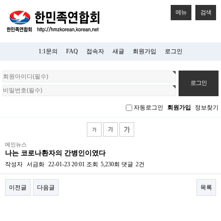
메뉴
검색
1:1문의
FAQ
접속자
새글
회원가입
로그인
회
원
로
그
자동로그인
회원가입
정보찾기
인
메인뉴스
나는 코로나환자의 간병인이였다
작성자
서금화
22-01-23 20:01
조회
5,230회
댓글
2건
이전글
다음글
목록
본문