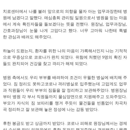
치료센터에서 나를 불러 앞으로의 의향을 물자 아는 업무과장한테 병
원에 남겠다고 말했다. 애심총회 관리팀 일원으로서 병원을 믿는 마음
에서 계속 확진자들을 돌보겠다는 뜻을 전했다. 원장님, 업무과장님,
간호과장님이 눈물 나게 고맙다고 했다. 너무 고마워 나한테 특별
한 관심과 배려도 해주었다.
하늘이 도왔는지, 환자를 위한 나의 마음이 갸륵해서인지 나는 기적적
으로 무증상으로 코로나가 완치 되였다. 위험에 처했던 9명의 확진 자
들도 완치되어 건강을 찾고 격리가 해제 되였다.
병원 측에서도 우리 부부를 배려하여 조건이 우월한 병실에 배치해 주
었다. 짐 정리도 못하고코로나 격리병실로 입주했는데 고맙게도 업무
과 직원들이 우리 부부의 짐들을 잘 정리하고 보관해주었다. 병원장님
부터 병원 각 부서 직원들까지 물심양면으로 지원해주고 도와주었다.
부모가 자식의 짐 보따리를 챙겨 주듯이 물건들을 빈틈없이 차곡차
곡 정리하고 잘 보관해 놓은 정성에 나는 감동 받았다.
후한 봉금도 받고 상금까지 받았다. 코로나 피해로 원장님께서는 경제
상 손실을 많이 입었음에도 후한 돈까지 챙겨주면서 격려해주니 뭉클