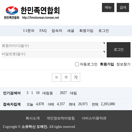
메뉴
검색
1:1문의
FAQ
접속자
새글
회원가입
로그인
회
원
로
그
자동로그인
회원가입
정보찾기
인
3
1
10
.
2027
인기검색어
대림동
대림
4,878
4,357
26,971
2,205,080
접속자집계
오늘
어제
최대
전체
회사소개
개인정보처리방침
서비스이용약관
Copyright ©
소유하신 도메인.
All rights reserved.