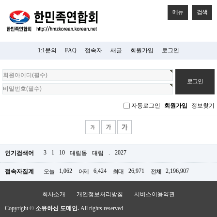
메뉴
검색
1:1문의
FAQ
접속자
새글
회원가입
로그인
회
원
로
그
자동로그인
회원가입
정보찾기
인
3
1
10
.
2027
인기검색어
대림동
대림
1,062
6,424
26,971
2,196,907
접속자집계
오늘
어제
최대
전체
회사소개
개인정보처리방침
서비스이용약관
Copyright ©
소유하신 도메인.
All rights reserved.