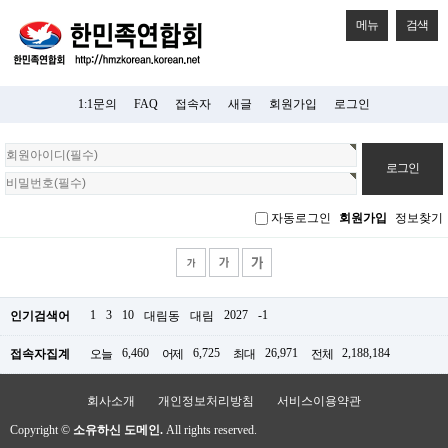
메뉴
검색
1:1문의
FAQ
접속자
새글
회원가입
로그인
회
원
로
그
자동로그인
회원가입
정보찾기
인
1
3
10
2027
-1
인기검색어
대림동
대림
6,460
6,725
26,971
2,188,184
접속자집계
오늘
어제
최대
전체
회사소개
개인정보처리방침
서비스이용약관
Copyright ©
소유하신 도메인.
All rights reserved.