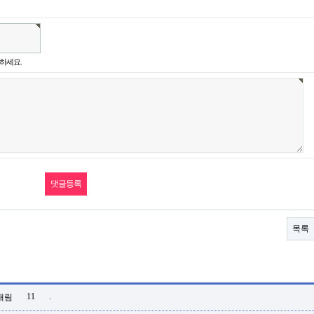
하세요.
목록
11
.
대림