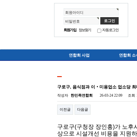
회원아이디
비밀번호
회원가입
정보찾기
자동로그인
연합회 사업
연합회 소
구로구, 음식점과 이‧미용업소 업소당 최대
작성자
한민족연합회
26-03-24 22:09
조회
이전글
다음글
구로구(구청장 장인홍)가 노후
상으로 시설개선 비용을 지원하고