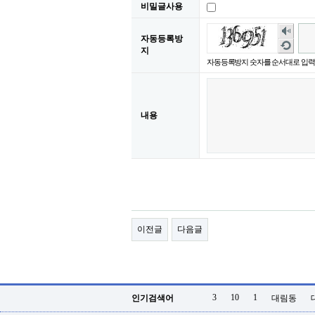
비밀글사용
숫
자동등록방
자
새
지
음
로
자동등록방지 숫자를 순서대로 입력
성
고
듣
침
기
내용
이전글
다음글
3
10
1
인기검색어
대림동