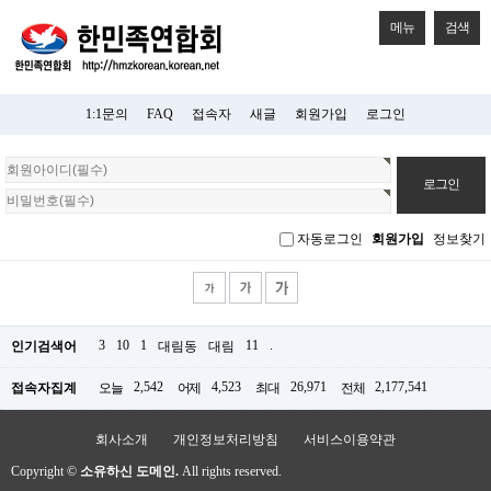
메뉴
검색
1:1문의
FAQ
접속자
새글
회원가입
로그인
회
원
로
그
자동로그인
회원가입
정보찾기
인
3
10
1
11
.
인기검색어
대림동
대림
2,542
4,523
26,971
2,177,541
접속자집계
오늘
어제
최대
전체
회사소개
개인정보처리방침
서비스이용약관
Copyright ©
소유하신 도메인.
All rights reserved.