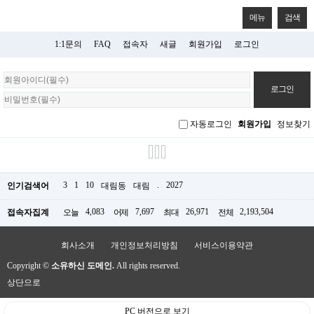
메뉴
검색
1:1문의
FAQ
접속자
새글
회원가입
로그인
회
원
로
그
자동로그인
회원가입
정보찾기
인
3
1
10
.
2027
인기검색어
대림동
대림
4,083
7,697
26,971
2,193,504
접속자집계
오늘
어제
최대
전체
회사소개
개인정보처리방침
서비스이용약관
Copyright ©
소유하신 도메인.
All rights reserved.
상단으로
PC 버전으로 보기