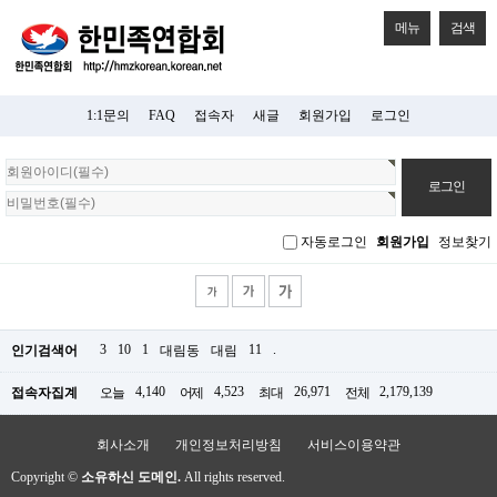
메뉴
검색
1:1문의
FAQ
접속자
새글
회원가입
로그인
회
원
로
그
자동로그인
회원가입
정보찾기
인
3
10
1
11
.
인기검색어
대림동
대림
4,140
4,523
26,971
2,179,139
접속자집계
오늘
어제
최대
전체
회사소개
개인정보처리방침
서비스이용약관
Copyright ©
소유하신 도메인.
All rights reserved.