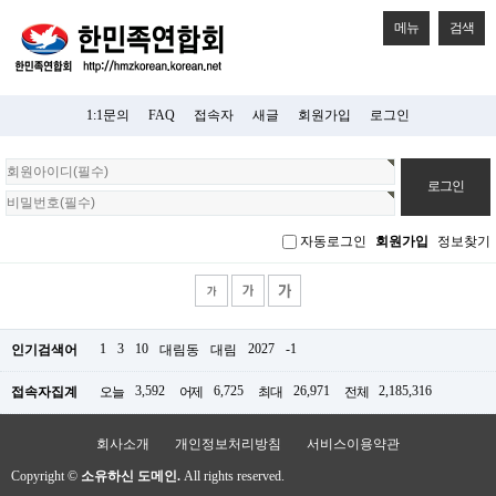
메뉴
검색
1:1문의
FAQ
접속자
새글
회원가입
로그인
회
원
로
그
자동로그인
회원가입
정보찾기
인
1
3
10
2027
-1
인기검색어
대림동
대림
3,592
6,725
26,971
2,185,316
접속자집계
오늘
어제
최대
전체
회사소개
개인정보처리방침
서비스이용약관
Copyright ©
소유하신 도메인.
All rights reserved.