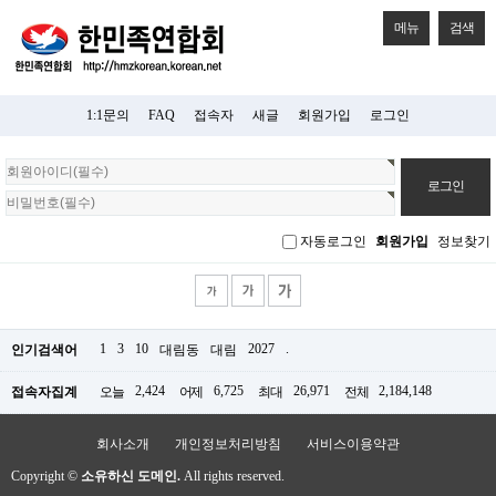
메뉴
검색
1:1문의
FAQ
접속자
새글
회원가입
로그인
회
원
로
그
자동로그인
회원가입
정보찾기
인
1
3
10
2027
.
인기검색어
대림동
대림
2,424
6,725
26,971
2,184,148
접속자집계
오늘
어제
최대
전체
회사소개
개인정보처리방침
서비스이용약관
Copyright ©
소유하신 도메인.
All rights reserved.