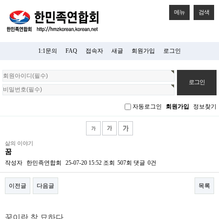
메뉴
검색
1:1문의
FAQ
접속자
새글
회원가입
로그인
회
원
로
그
자동로그인
회원가입
정보찾기
인
삶의 이야기
꿈
작성자
한민족연합회
25-07-20 15:52
조회
507회
댓글
0건
이전글
다음글
목록
본문
꿈이란 참 묘하다.