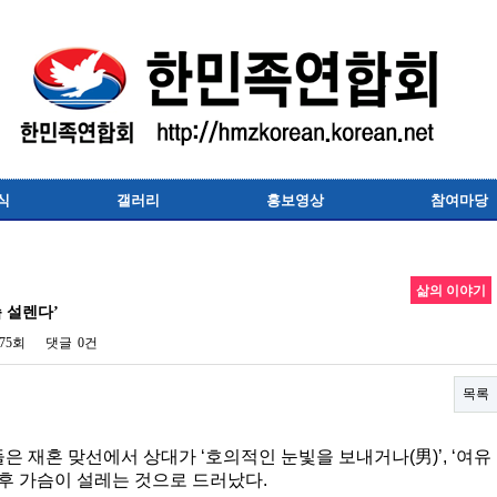
식
갤러리
홍보영상
참여마당
삶의 이야기
슴 설렌다’
75회
댓글
0건
목록
은 재혼 맞선에서 상대가 ‘호의적인 눈빛을 보내거나(男)’, ‘여유
 후 가슴이 설레는 것으로 드러났다.