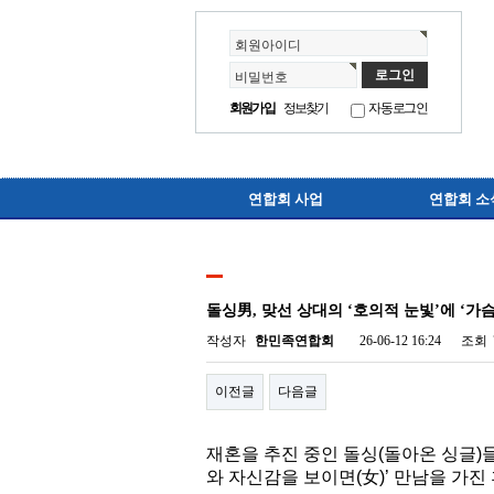
회원아이디
비밀번호
회원가입
정보찾기
자동로그인
연합회 사업
연합회 소
돌싱男, 맞선 상대의 ‘호의적 눈빛’에 ‘가
작성자
한민족연합회
26-06-12 16:24
조회
이전글
다음글
재혼을 추진 중인 돌싱(돌아온 싱글)들
와 자신감을 보이면(女)’ 만남을 가진