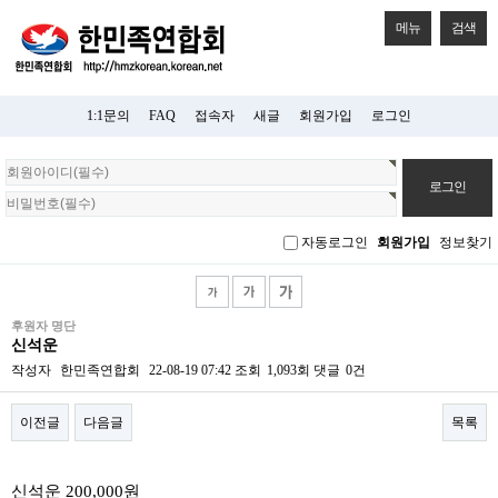
메뉴
검색
1:1문의
FAQ
접속자
새글
회원가입
로그인
회
원
로
그
자동로그인
회원가입
정보찾기
인
후원자 명단
신석운
작성자
한민족연합회
22-08-19 07:42
조회
1,093회
댓글
0건
이전글
다음글
목록
본문
신석운 200,000원