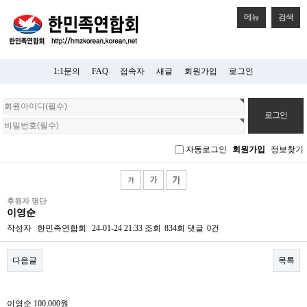
메뉴
검색
1:1문의
FAQ
접속자
새글
회원가입
로그인
회
원
로
그
자동로그인
회원가입
정보찾기
인
후원자 명단
이영순
작성자
한민족연합회
24-01-24 21:33
조회
834회
댓글
0건
다음글
목록
본문
이영순
100,000원