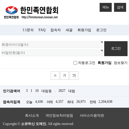
메뉴
검색
1:1문의
FAQ
접속자
새글
회원가입
로그인
회
원
로
그
자동로그인
회원가입
정보찾기
인
3
1
10
.
2027
인기검색어
대림동
대림
4,436
4,357
26,971
2,204,638
접속자집계
오늘
어제
최대
전체
회사소개
개인정보처리방침
서비스이용약관
Copyright ©
소유하신 도메인.
All rights reserved.