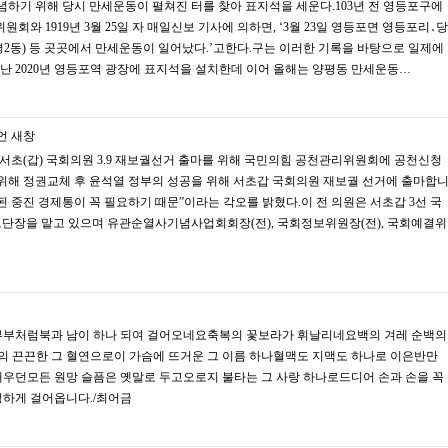
기념하기 위해 당시 만세운동이 펼쳐진 터를 찾아 표지석을 세운다.103년 전 영등포구에
회와 1919년 3월 25일 자 매일신보 기사에 의하면, ‘3월 23일 영등포면 영등포리․당
평2동) 등 곳곳에서 만세운동이 일어났다.’고한다.구는 이러한 기록을 바탕으로 일제에
난 2020년 영등포역 광장에 표지석을 설치한데 이어 올해는 양평동 만세운동…
언
새창
울 서초(갑) 국회의원 3.9 재보궐선거 출마를 위해 국민의힘 공천관리위원회에 공천신청
 위해 정권교체 후 윤석열 정부의 성공을 위해 서초갑 국회의원 재보궐 선거에 출마합
된 중진 경제통이 꼭 필요하기 때문”이라는 각오를 밝혔다.이 전 의원은 서초갑 3선 국
보단장을 맡고 있으며 유관순열사기념사업회회장(전), 국회정보위원장(전), 국회예결위
 부부처럼북과 남이 하나 되여 걸어오네요축복의 꽃보라가 휘날리네요백의 겨레 순백의
의 끈끈한 그 혈연으로이 가슴에 뜨거운 그 이름 하나혈맥도 지맥도 하나로 이은반만
태우던모든 원망 슬픔은 옛말로 두고오로지 불타는 그 사랑 하나로드디어 손과 손을 꼭
하게 걸어옵니다./최어금