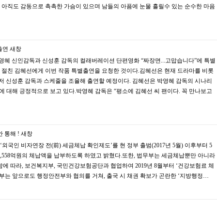
 아직도 감동으로 촉촉한 가슴이 있으며 남들의 아픔에 눈물 흘릴수 있는 순수한 마음
출연
새창
영혜 신인감독과 신성훈 감독의 컬래버레이션 단편영화 “짜장면...고맙습니다”에 특별
는 절친 김혜선에게 이번 작품 특별출연을 요청한 것이다.김혜선은 현재 드라마를 비롯
저 신성훈 감독과 스케줄을 조율해 출연할 예정이다. 김혜선은 박영혜 감독의 시나리
에 대해 긍정적으로 보고 있다.박영혜 감독은 “평소에 김혜선 씨 팬이다. 꼭 만나보고
 통해 !
새창
국인 비자연장 전(前) 세금체납 확인제도’를 현 정부 출범(2017년 5월) 이후부터 5
기준 3,558억원의 체납액을 납부하도록 하였고 밝혔다.또한, 법무부는 세금체납뿐만 아니라
 따라, 보건복지부, 국민건강보험공단과 협업하여 2019년 8월부터 ‘건강보험료 체
부는 앞으로도 행정안전부와 협의를 거쳐, 출국 시 채권 확보가 곤란한 ‘지방행정…