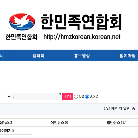
식
갤러리
홍보영상
참여마당
OR
AND
1/24 페이지 열람 중
상뉴스
3
메인뉴스
104
일반뉴스
117
 이야기
8