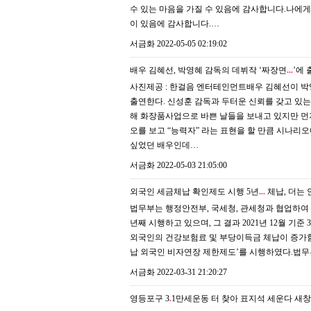
수 있는 마음을 가질 수 있음에 감사합니다.나에게
이 있음에 감사합니다.…
서금화
2022-05-05 02:19:02
배우 김혜선, 박영혜 감독의 데뷔작 ‘짜장면
.
.
.
’에 
사진제공 : 한걸음 엔터테인먼트배우 김혜선이 박
출연한다. 신성훈 감독과 두터운 신뢰를 갖고 있
해 화장품사업으로 바쁜 날들을 보내고 있지만 먼
오를 보고 “능력자” 라는 표현을 할 만큼 시나리오
싶었던 배우인데…
서금화
2022-05-03 21:05:00
외국인 세금체납 확인제도 시행 5년
.
.
.
체납, 더는 안
법무부는 행정안전부, 국세청, 관세청과 협업하여 ‘외
년째 시행하고 있으며, 그 결과 2021년 12월 
외국인의 건강보험료 및 부당이득금 체납이 증가함에
납 외국인 비자연장 제한제도’를 시행하였다.법무
서금화
2022-03-31 21:20:27
영등포구 3
.
1만세운동 터 찾아 표지석 세운다
새창