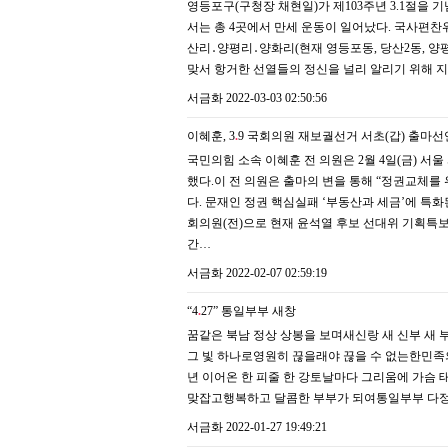
영등포구(구청장 채현일)가 제103주년 3.1절을 
서는 총 4곳에서 만세 운동이 일어났다. 국사편찬위원
산리․양평리․양화리(현재 영등포동, 당산2동, 양
맞서 항거한 선열들의 정신을 널리 알리기 위해 지
서금화
2022-03-03 02:50:56
이혜훈, 3
.
9 국회의원 재보궐선거 서초(갑) 출마선
국민의힘 소속 이혜훈 전 의원은 2월 4일(금) 서
했다.이 전 의원은 출마의 변을 통해 “정권교체를
다. 문재인 정권 핵심실패 ‘부동산과 세금’에 특화
회의원(전)으로 현재 윤석열 후보 선대위 기획특
간…
서금화
2022-02-07 02:59:19
“4
.
27” 통일부부
새창
꿈같은 북남 정상 상봉을 보며새신랑 새 신부 새
그 빛 하나로영원히 끊을래야 끊을 수 없는한민족
년 이어온 한 피줄 한 강토날마다 그리움에 가슴 
맞잡고행복하고 달콤한 부부가 되여통일부부 다정
서금화
2022-01-27 19:49:21