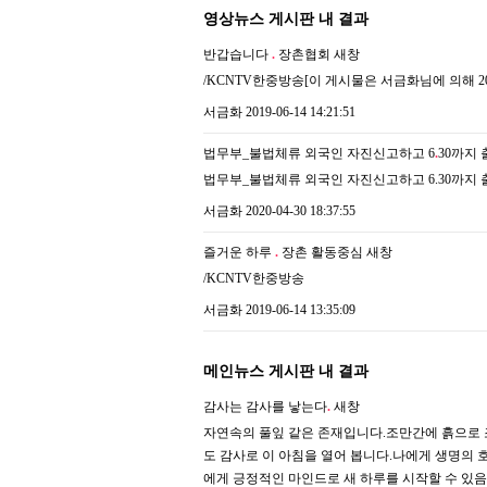
영상뉴스 게시판 내 결과
반갑습니다
.
장촌협회
새창
/KCNTV한중방송[이 게시물은 서금화님에 의해 2021-
서금화
2019-06-14 14:21:51
법무부_불법체류 외국인 자진신고하고 6
.
30까지
법무부_불법체류 외국인 자진신고하고 6.30까지 
서금화
2020-04-30 18:37:55
즐거운 하루
.
장촌 활동중심
새창
/KCNTV한중방송
서금화
2019-06-14 13:35:09
메인뉴스 게시판 내 결과
감사는 감사를 낳는다
.
새창
자연속의 풀잎 같은 존재입니다.조만간에 흙으로
도 감사로 이 아침을 열어 봅니다.나에게 생명의 
에게 긍정적인 마인드로 새 하루를 시작할 수 있