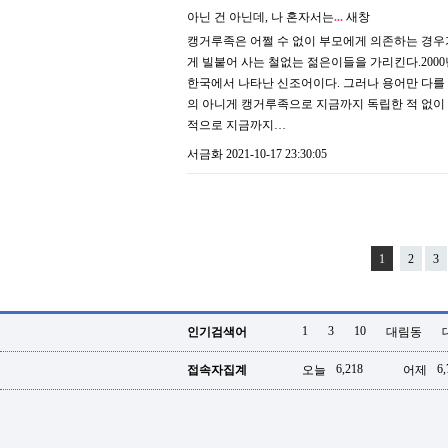
아닌 건 아닌데, 나 혼자서는
.
.
.
새창
캥거루족은 어쩔 수 없이 부모에게 의존하는 경우
게 빌붙어 사는 철없는 젊은이들을 가리킨다.200
한국에서 나타난 신조어이다. 그러나 용어만 다를
의 아니게 캥거루족으로 지금까지 독립한 적 없이 
적으로 지금까지…
서금화
2021-10-17 23:30:05
1
2
3
1
3
10
인기검색어
대림동
6,218
6,
접속자집계
오늘
어제